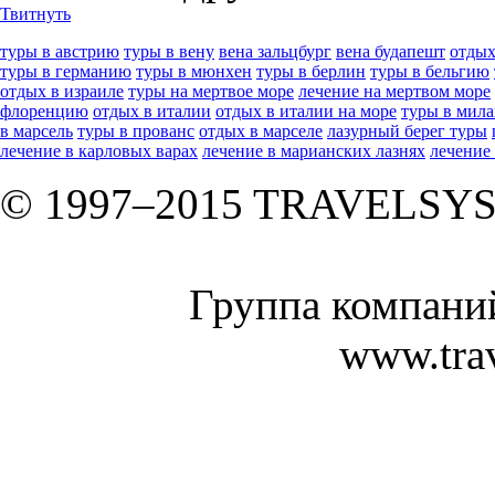
Твитнуть
туры в австрию
туры в вену
вена зальцбург
вена будапешт
отдых
туры в германию
туры в мюнхен
туры в берлин
туры в бельгию
отдых в израиле
туры на мертвое море
лечение на мертвом море
флоренцию
отдых в италии
отдых в италии на море
туры в мил
в марсель
туры в прованс
отдых в марселе
лазурный берег туры
лечение в карловых варах
лечение в марианских лазнях
лечение
© 1997–2015 TRAVELSY
Группа компан
www.tra