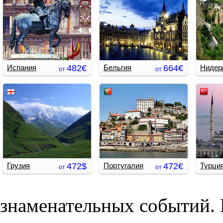
Лечение/пляжный отдых
Экскурсии + отдых на море
Индивидуальные туры
Испания
482€
Бельгия
664€
Нидер
от
от
Экскурсионные и
Комбинированные туры
Экскур
событийные туры
событи
Комбинированные туры
Комбин
Пляжный отдых
Лечение/пляжный отдых
Экскурсии + отдых на море
Грузия
472$
Португалия
472€
Турци
от
от
Экскурсионные и
событийные туры
Комбинированные туры
знаменательных событий.
Пляжный отдых
Экскурсии + отдых на море