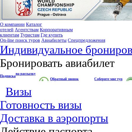
О компании
Каталог
отелей
Агентствам
Корпоративным
клиентам
Туристам
Где купить
On-line поиск туров
Авиабилеты
Спецпредложения
Индивидуальное брониров
Бронировать авиабилет
на рассылку
Подписка
Обратный звонок
Соберите мне тур
Визы
Готовность визы
Доставка в аэропорты
Действие паспорта