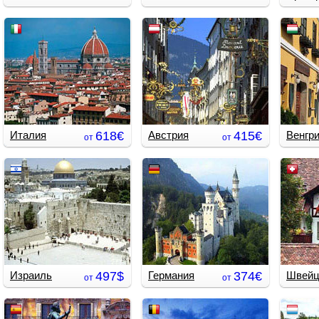
Экскурсионные и
Экскур
событийные туры
событи
Комбинированные туры
Комбин
Лечение/отдых на озерах
Пляжны
Индиви
Италия
618€
Австрия
415€
Венгр
от
от
Экскурсионные и
Экскурсионные и
Экскур
событийные туры
событийные туры
событи
Комбинированные туры
Комбинированные туры
Комбин
Пляжный отдых
Индивидуальные туры
Лечени
Индивидуальные туры
Израиль
497$
Германия
374€
Швейц
от
от
Экскурсионные и
Экскурсионные и
Комбин
событийные туры
событийные туры
Комбинированные туры
Комбинированные туры