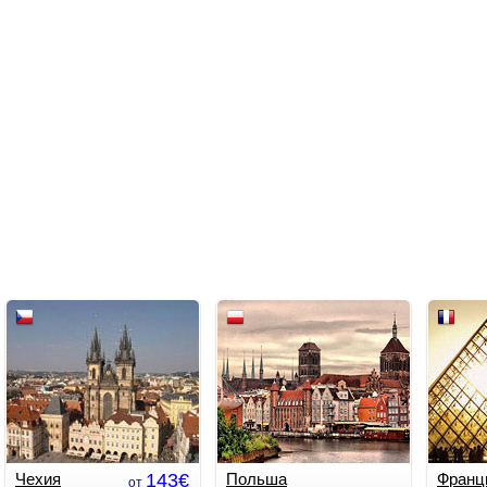
Чехия
143€
Польша
Франц
от