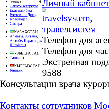
Личный кабине
Москва
Санкт-Петербург
Екатеринбург
Ростов-на-Дону
Краснодар
Самара
КАЗАХСТАН
Алматы, Астана,
Телефон для аге
Актобе, Караганда,
Шымкент
Телефон для ча
УЗБЕКИСТАН
Ташкент
Экстренная под
КЫРГЫЗСТАН
9588
Бишкек
Консультации врача курор
Контакты сотрудников Мо