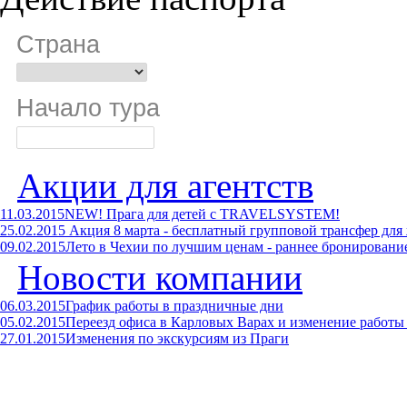
Страна
Начало тура
Акции для агентств
11.03.2015
NEW! Прага для детей с TRAVELSYSTEM!
25.02.2015
Акция 8 марта - бесплатный групповой трансфер для
09.02.2015
Лето в Чехии по лучшим ценам - раннее бронирова
Новости компании
06.03.2015
График работы в праздничные дни
05.02.2015
Переезд офиса в Карловых Варах и изменение работы
27.01.2015
Изменения по экскурсиям из Праги