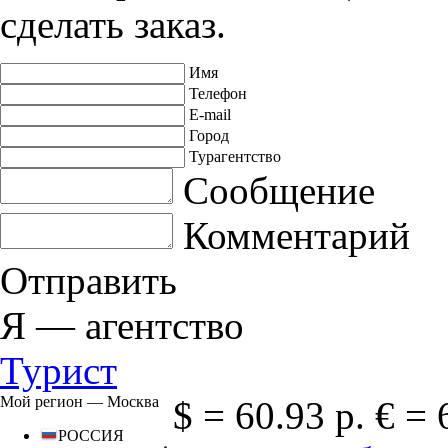
сделать заказ.
Имя
Телефон
E-mail
Город
Турагентство
Сообщение
Комментарий
Отправить
Я —
агентство
Турист
Мой регион —
Москва
$ =
60.93 р.
€ =
РОССИЯ