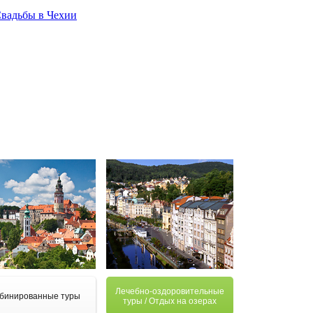
вадьбы в Чехии
Лечебно-оздоровительные
бинированные туры
туры / Отдых на озерах