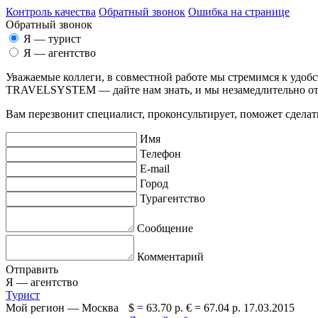
Контроль качества
Обратный звонок
Ошибка на странице
Обратный звонок
Я — турист
Я — агентство
Уважаемые коллеги, в совместной работе мы стремимся к удоб
TRAVELSYSTEM — дайте нам знать, и мы незамедлительно о
Вам перезвонит специалист, проконсультирует, поможет сделать
Имя
Телефон
E-mail
Город
Турагентство
Сообщение
Комментарий
Отправить
Я —
агентство
Турист
Мой регион —
Москва
$ =
63.70 р.
€ =
67.04 р.
17.03.2015