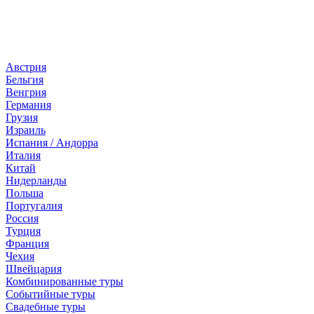
Страны
Австрия
Бельгия
Венгрия
Германия
Грузия
Израиль
Испания / Андорра
Италия
Китай
Нидерланды
Польша
Португалия
Россия
Турция
Франция
Чехия
Швейцария
Комбинированные туры
Событийные туры
Свадебные туры