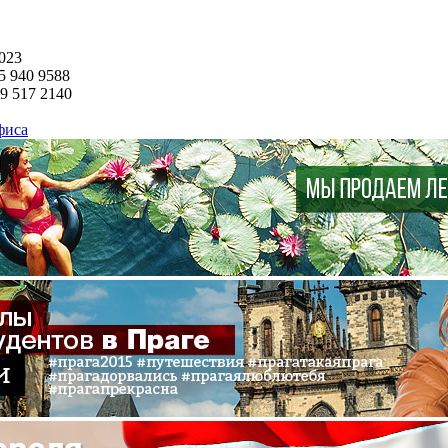
023
5
940 9588
29
517 2140
фиса