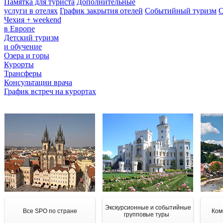
Памятка для туриста
Дополнительные
услуги в отелях
График закрытия отелей
Событийный туризм
С
Чехия + weekend
в Европе
Детский туризм
и обучение
Озера и горы
Курорты
Трансферы
Консультации врача
График встреч на курортах
Экскурсионные и событийные
Все SPO по стране
Ком
групповые туры