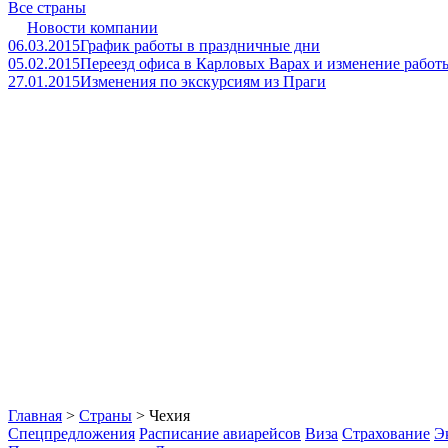
Все страны
Новости компании
06.03.2015
График работы в праздничные дни
05.02.2015
Переезд офиса в Карловых Варах и изменение работ
27.01.2015
Изменения по экскурсиям из Праги
Главная
>
Страны
> Чехия
Спецпредложения
Расписание авиарейсов
Виза
Страхование
Э