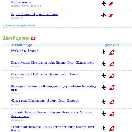
Париж эконом
вылеты: пн вт ср чт пт сб вс
Париж + замки Луары 4 экс. зима
вылеты: чт
Показать все предложения
Швейцария
Название тура
Перевозчик
Weekend в Цюрихе
вылеты: сб
Классическая Швейцария light. Цюрих–Берн–Женева зима
вылеты: сб
Классическая Швейцария. Цюрих–Берн–Женева
вылеты: сб
Легенды и реальность Швейцарии. Цюрих–Берн-Лейкербад
зима
вылеты: сб
Живая вода Швейцарии. Цюрих–Берн–Ивердон
вылеты: сб
Золотой Перевал. Цюрих–Люцерн–Интерлакен–Монтре–
Женева зима
вылеты: сб
Традиционная кухня Швейцарских регионов.Цюрих-Берн-
Женева