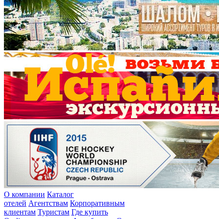
О компании
Каталог
отелей
Агентствам
Корпоративным
клиентам
Туристам
Где купить