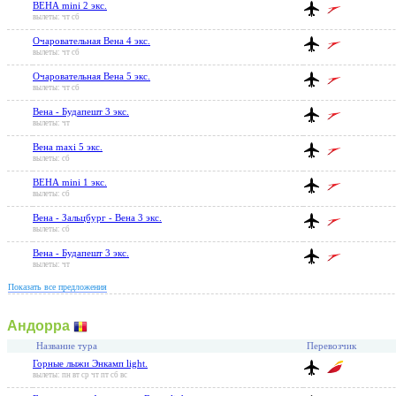
ВЕНА mini 2 экс.
вылеты: чт сб
Очаровательная Вена 4 экс.
вылеты: чт сб
Очаровательная Вена 5 экс.
вылеты: чт сб
Вена - Будапешт 3 экс.
вылеты: чт
Вена maxi 5 экс.
вылеты: сб
ВЕНА mini 1 экс.
вылеты: сб
Вена - Зальцбург - Вена 3 экс.
вылеты: сб
Вена - Будапешт 3 экс.
вылеты: чт
Показать все предложения
Андорра
Название тура
Перевозчик
Горные лыжи Энкамп light.
вылеты: пн вт ср чт пт сб вс