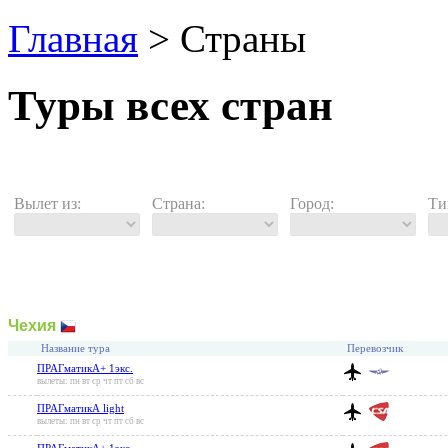
Главная
> Страны
Туры всех стран
Вылет из:
Страна:
Город:
Ти
Чехия
Название тура
Перевозчик
ПРАГматикА+ 1экс.
вылеты: пн вт ср чт пт сб вс
ПРАГматикА light
вылеты: пн вт ср чт пт сб вс
ПРАГматикА+ 1экс.