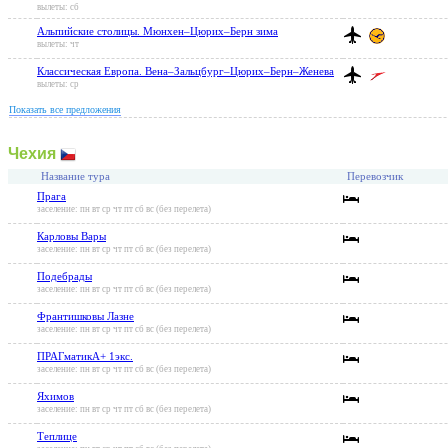
вылеты: сб
Альпийские столицы. Мюнхен–Цюрих–Берн зима
вылеты: чт
Классическая Европа. Вена–Зальцбург–Цюрих–Берн–Женева
вылеты: ср
Показать все предложения
Чехия
Название тура
Перевозчик
Прага
заселение: пн вт ср чт пт сб вс (без перелета)
Карловы Вары
заселение: пн вт ср чт пт сб вс (без перелета)
Подебрады
заселение: пн вт ср чт пт сб вс (без перелета)
Франтишковы Лазне
заселение: пн вт ср чт пт сб вс (без перелета)
ПРАГматикА+ 1экс.
заселение: пн вт ср чт пт сб вс (без перелета)
Яхимов
заселение: пн вт ср чт пт сб вс (без перелета)
Теплице