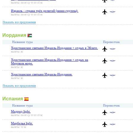
вылеты: пн вт ср чт пт сб вс
Израиль - страна трёх религий (мини-группы).
вылеты: пн вт ср чт пт сб вс
Показать все предложения
Иордания
Название тура
Перевозчик
Христианские святыни Израиль-Иордания + отдых в Эйлате.
вылеты: вс
Христианские святыни Израиль-Иордания + отдых на
Мертвом море.
вылеты: вс
Христианские святыни Израиль-Иордания.
вылеты: вс
Показать все предложения
Испания
Название тура
Перевозчик
Мадрид light.
вылеты: пн вт ср чт пт сб вс
Марбелья light.
вылеты: чт вс