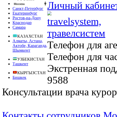
Личный кабине
Москва
Санкт-Петербург
Екатеринбург
Ростов-на-Дону
Краснодар
Самара
КАЗАХСТАН
Алматы, Астана,
Телефон для аг
Актобе, Караганда,
Шымкент
Телефон для ча
УЗБЕКИСТАН
Ташкент
Экстренная под
КЫРГЫЗСТАН
9588
Бишкек
Консультации врача курор
Контакты сотрудников Мо