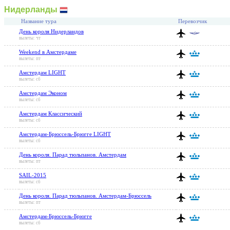
Нидерланды
Название тура
Перевозчик
День короля Нидерландов
вылеты: чт
Weekend в Амстердаме
вылеты: пт
Амстердам LIGHT
вылеты: сб
Амстердам Эконом
вылеты: сб
Амстердам Классический
вылеты: сб
Амстердам-Брюссель-Брюгге LIGHT
вылеты: сб
День короля. Парад тюльпанов. Амстердам
вылеты: пт
SAIL-2015
вылеты: сб
День короля. Парад тюльпанов. Амстердам-Брюссель
вылеты: пт
Амстердам-Брюссель-Брюгге
вылеты: сб