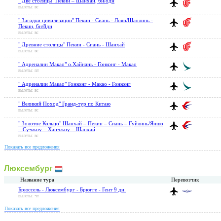
" Две столицы" Пекин – Шанхай, 6н/8дн
вылеты: вс
" Загадки цивилизации" Пекин - Сиань - Лоян/Шаолинь -
Пекин, 6н/8дн
вылеты: вс
" Древние столицы" Пекин - Сиань - Шанхай
вылеты: вс
" Адреналин Макао" о.Хайнань - Гонконг - Макао
вылеты: пт
" Адреналин Макао" Гонконг - Макао - Гонконг
вылеты: вс
" Великий Поход" Гранд-тур по Китаю
вылеты: вс
" Золотое Кольцо" Шанхай – Пекин – Сиань – Гуйлинь/Яншо
– Сучжоу – Ханчжоу – Шанхай
вылеты: вс
Показать все предложения
Люксембург
Название тура
Перевозчик
Брюссель - Люксембург - Брюгге - Гент 9 дн.
вылеты: чт
Показать все предложения