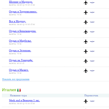
Шопинг в Мадриде.
вылеты: пн вт ср чт пт сб вс
Отдых в Торремолинос.
вылеты: чт вс
Все в Мадрид.
вылеты: пн вт ср чт пт сб вс
Отдых в Бенальмадена.
вылеты: чт вс
Отдых в Марбелье.
вылеты: чт вс
Отдых в Эстепоне.
вылеты: чт вс
Отдых на Тенерифе.
вылеты: вт пт сб
Отдых в Малаге.
вылеты: чт вс
Показать все предложения
Италия
Название тура
Перевозчик
Week end в Венеции 1 экс.
вылеты: пн вт ср чт пт сб вс