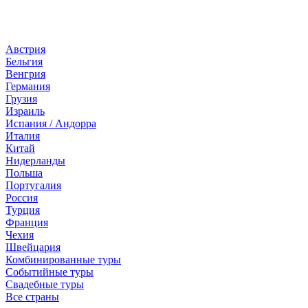
Страны
Австрия
Бельгия
Венгрия
Германия
Грузия
Израиль
Испания / Андорра
Италия
Китай
Нидерланды
Польша
Португалия
Россия
Турция
Франция
Чехия
Швейцария
Комбинированные туры
Событийные туры
Свадебные туры
Все страны