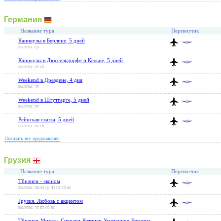
Германия
Название тура
Перевозчик
Каникулы в Берлине, 5 дней
вылеты: ср
Каникулы в Дюссельдорфе и Кельне, 5 дней
вылеты: пт сб
Weekend в Дрездене, 4 дня
вылеты: чт
Weekend в Штутгарте, 5 дней
вылеты: пт
Рейнская сказка, 5 дней
вылеты: пт сб
Показать все предложения
Грузия
Название тура
Перевозчик
Тбилиси - эконом
вылеты: пн вт ср чт пт сб вс
Грузия. Любовь с акцентом
вылеты: чт пт сб вс
Тбилиси-Мцхета-Сигнаги-Кутаиси-Уплисцихе-Вардзиа