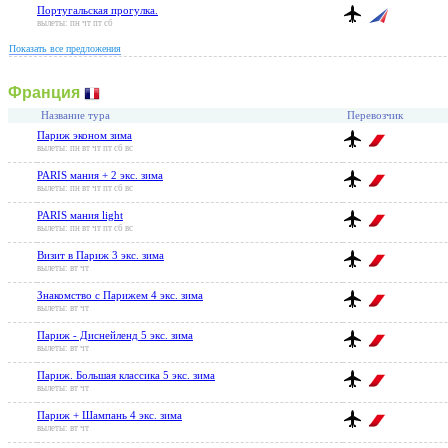
Португальская прогулка.
вылеты: пн чт пт сб
Показать все предложения
Франция
Название тура
Перевозчик
Париж эконом зима
вылеты: пн вт чт пт сб вс
PARIS мания + 2 экс. зима
вылеты: пн вт чт пт сб вс
PARIS мания light
вылеты: пн вт чт пт сб вс
Визит в Париж 3 экс. зима
вылеты: вт чт
Знакомство с Парижем 4 экс. зима
вылеты: вт чт
Париж - Диснейленд 5 экс. зима
вылеты: вт чт
Париж. Большая классика 5 экс. зима
вылеты: вт чт
Париж + Шампань 4 экс. зима
вылеты: вт чт