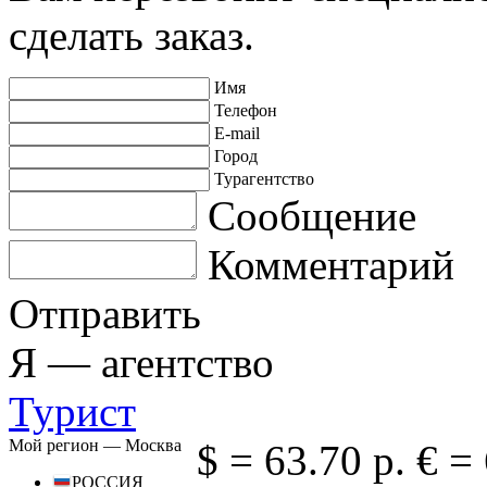
сделать заказ.
Имя
Телефон
E-mail
Город
Турагентство
Сообщение
Комментарий
Отправить
Я —
агентство
Турист
Мой регион —
Москва
$ =
63.70 р.
€ =
РОССИЯ