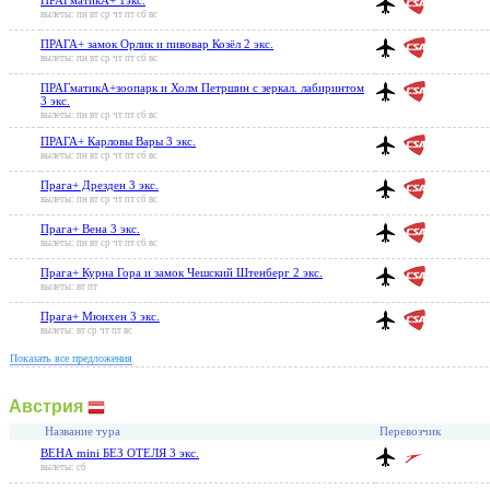
вылеты: пн вт ср чт пт сб вс
ПРАГА+ замок Орлик и пивовар Козёл 2 экс.
вылеты: пн вт ср чт пт сб вс
ПРАГматикА+зоопарк и Холм Петршин с зеркал. лабиринтом
3 экс.
вылеты: пн вт ср чт пт сб вс
ПРАГА+ Карловы Вары 3 экс.
вылеты: пн вт ср чт пт сб вс
Прага+ Дрезден 3 экс.
вылеты: пн вт ср чт пт сб вс
Прага+ Вена 3 экс.
вылеты: пн вт ср чт пт сб вс
Прага+ Курна Гора и замок Чешский Штенберг 2 экс.
вылеты: вт пт
Прага+ Мюнхен 3 экс.
вылеты: вт ср чт пт вс
Показать все предложения
Австрия
Название тура
Перевозчик
ВЕНА mini БЕЗ ОТЕЛЯ 3 экс.
вылеты: сб