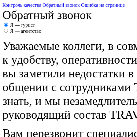
Контроль качества
Обратный звонок
Ошибка на странице
Обратный звонок
Я — турист
Я — агентство
Уважаемые коллеги, в сов
к удобству, оперативност
вы заметили недостатки в
общении с сотрудникам
знать, и мы незамедлител
руководящий состав TR
Вам перезвонит специалис