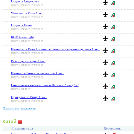
Отдых в Сперлонге
вылеты: пн вт ср чт пт сб вс
Week end в Риме 1 экс.
вылеты: пн вт ср чт пт сб вс
Отдых в Гаэте
вылеты: пн вт ср чт пт сб вс
ROMA ния light
вылеты: пн вт ср чт пт сб вс
Шоппинг в Риме Шопинг в Риме с посещением аутлета 1 экс.
вылеты: пн вт ср чт пт сб вс
Рим и дегустация 1 экс.
вылеты: пн вт ср чт пт сб вс
Шопинг в Риме с ассистентом 1 экс.
вылеты: пн вт ср чт пт сб вс
Сикстинская капелла. Рим и Ватикан 2 экс.(3н.)
вылеты: пн чт пт
Прогулка по Риму 1 экс.
вылеты: пн вт ср чт пт сб вс
Показать все предложения
Китай
Название тура
Перевозчик