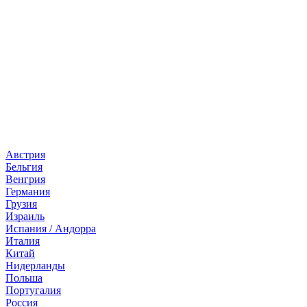
Страны
Австрия
Бельгия
Венгрия
Германия
Грузия
Израиль
Испания / Андорра
Италия
Китай
Нидерланды
Польша
Португалия
Россия