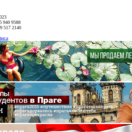
023
5
940 9588
29
517 2140
фиса