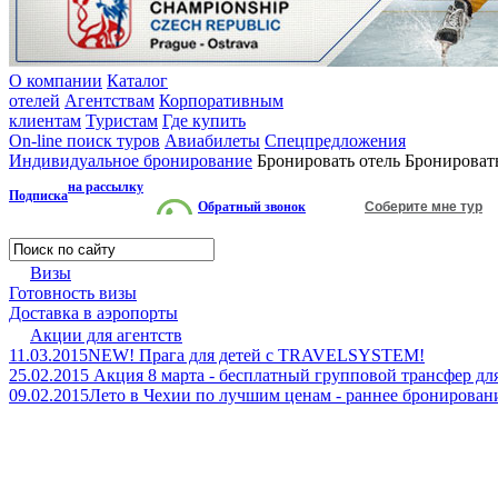
О компании
Каталог
отелей
Агентствам
Корпоративным
клиентам
Туристам
Где купить
On-line поиск туров
Авиабилеты
Спецпредложения
Индивидуальное бронирование
Бронировать отель
Бронироват
на рассылку
Подписка
Обратный звонок
Соберите мне тур
Визы
Готовность визы
Доставка в аэропорты
Акции для агентств
11.03.2015
NEW! Прага для детей с TRAVELSYSTEM!
25.02.2015
Акция 8 марта - бесплатный групповой трансфер дл
09.02.2015
Лето в Чехии по лучшим ценам - раннее брониров