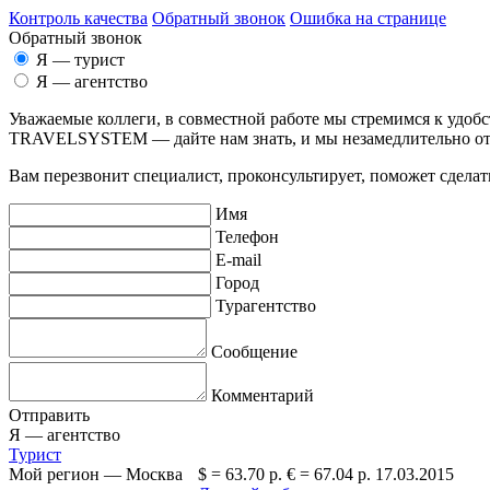
Контроль качества
Обратный звонок
Ошибка на странице
Обратный звонок
Я — турист
Я — агентство
Уважаемые коллеги, в совместной работе мы стремимся к удоб
TRAVELSYSTEM — дайте нам знать, и мы незамедлительно о
Вам перезвонит специалист, проконсультирует, поможет сделать
Имя
Телефон
E-mail
Город
Турагентство
Сообщение
Комментарий
Отправить
Я —
агентство
Турист
Мой регион —
Москва
$ =
63.70 р.
€ =
67.04 р.
17.03.2015