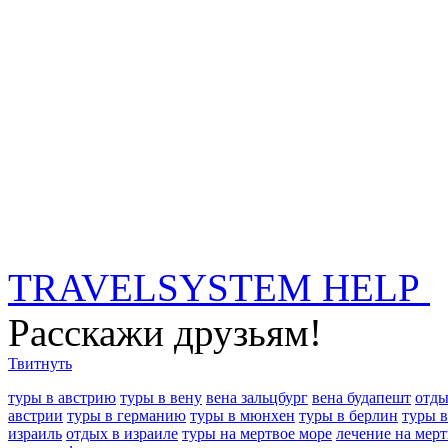
TRAVELSYSTEM HELP
Расскажи друзьям!
Твитнуть
туры в австрию
туры в вену
вена зальцбург
вена будапешт
отды
австрии
туры в германию
туры в мюнхен
туры в берлин
туры 
израиль
отдых в израиле
туры на мертвое море
лечение на мер