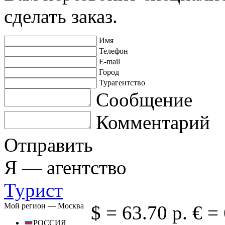
сделать заказ.
Имя
Телефон
E-mail
Город
Турагентство
Сообщение
Комментарий
Отправить
Я —
агентство
Турист
Мой регион —
Москва
$ =
63.70 р.
€ =
РОССИЯ