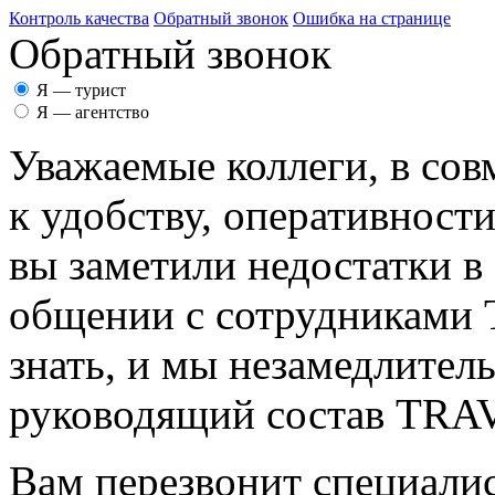
Контроль качества
Обратный звонок
Ошибка на странице
Обратный звонок
Я — турист
Я — агентство
Уважаемые коллеги, в сов
к удобству, оперативност
вы заметили недостатки в
общении с сотрудникам
знать, и мы незамедлител
руководящий состав TR
Вам перезвонит специалис