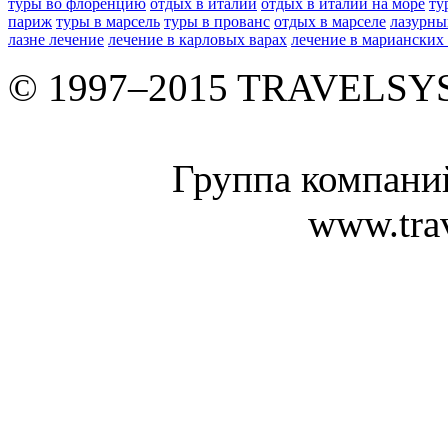
туры во флоренцию
отдых в италии
отдых в италии на море
ту
париж
туры в марсель
туры в прованс
отдых в марселе
лазурны
лазне лечение
лечение в карловых варах
лечение в марианских
© 1997–2015 TRAVELS
Группа компан
www.tra