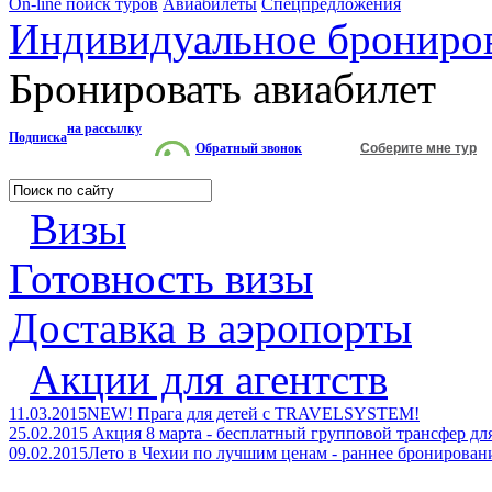
On-line поиск туров
Авиабилеты
Спецпредложения
Индивидуальное брониро
Бронировать авиабилет
на рассылку
Подписка
Обратный звонок
Соберите мне тур
Визы
Готовность визы
Доставка в аэропорты
Акции для агентств
11.03.2015
NEW! Прага для детей с TRAVELSYSTEM!
25.02.2015
Акция 8 марта - бесплатный групповой трансфер дл
09.02.2015
Лето в Чехии по лучшим ценам - раннее брониров