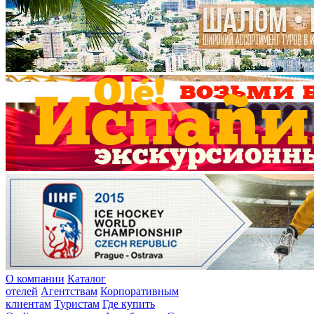
О компании
Каталог
отелей
Агентствам
Корпоративным
клиентам
Туристам
Где купить