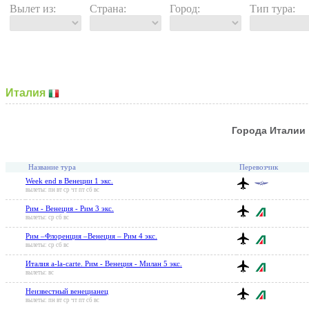
Вылет из:
Страна:
Город:
Тип тура:
Италия
Города Италии
Название тура
Перевозчик
Week end в Венеции 1 экс.
вылеты: пн вт ср чт пт сб вс
Рим - Венеция - Рим 3 экс.
вылеты: ср сб вс
Рим –Флоренция –Венеция – Рим 4 экс.
вылеты: ср сб вс
Италия a-la-carte. Рим - Венеция - Милан 5 экс.
вылеты: вс
Неизвестный венецианец
вылеты: пн вт ср чт пт сб вс