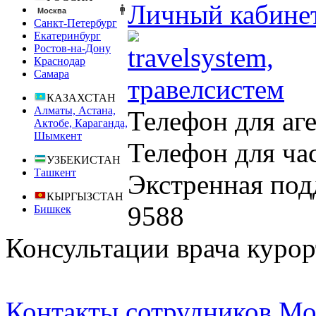
Личный кабине
Москва
Санкт-Петербург
Екатеринбург
Ростов-на-Дону
Краснодар
Самара
КАЗАХСТАН
Алматы, Астана,
Телефон для аг
Актобе, Караганда,
Шымкент
Телефон для ча
УЗБЕКИСТАН
Ташкент
Экстренная под
КЫРГЫЗСТАН
9588
Бишкек
Консультации врача курор
Контакты сотрудников Мо