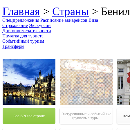
Главная
>
Страны
> Бени
Спецпредложения
Расписание авиарейсов
Виза
Страхование
Экскурсии
Достопримечательности
Памятка для туриста
Событийный туризм
Трансферы
Экскурсионные и событийные
Все SPO по стране
Ком
групповые туры