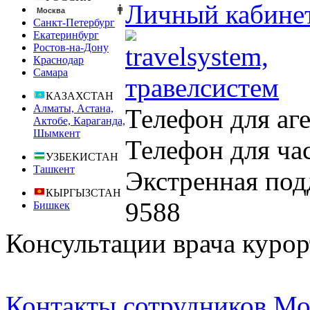
Личный кабине
Москва
Санкт-Петербург
Екатеринбург
Ростов-на-Дону
Краснодар
Самара
КАЗАХСТАН
Алматы, Астана,
Телефон для аг
Актобе, Караганда,
Шымкент
Телефон для ча
УЗБЕКИСТАН
Ташкент
Экстренная под
КЫРГЫЗСТАН
9588
Бишкек
Консультации врача курор
Контакты сотрудников Мо