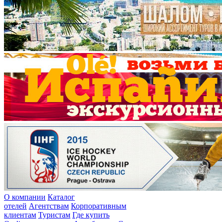
О компании
Каталог
отелей
Агентствам
Корпоративным
клиентам
Туристам
Где купить