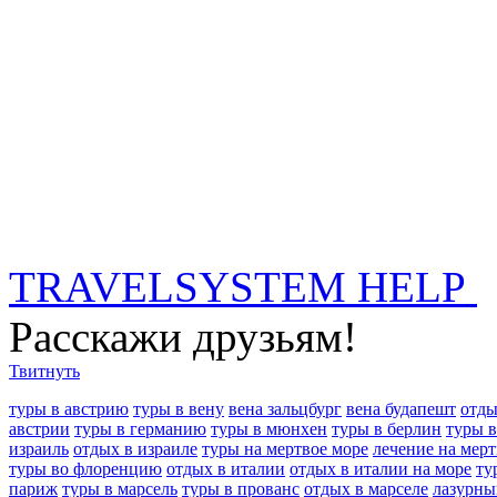
TRAVELSYSTEM HELP
Расскажи друзьям!
Твитнуть
туры в австрию
туры в вену
вена зальцбург
вена будапешт
отды
австрии
туры в германию
туры в мюнхен
туры в берлин
туры 
израиль
отдых в израиле
туры на мертвое море
лечение на мер
туры во флоренцию
отдых в италии
отдых в италии на море
ту
париж
туры в марсель
туры в прованс
отдых в марселе
лазурны