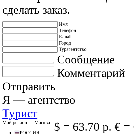
сделать заказ.
Имя
Телефон
E-mail
Город
Турагентство
Сообщение
Комментарий
Отправить
Я —
агентство
Турист
Мой регион —
Москва
$ =
63.70 р.
€ =
РОССИЯ