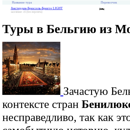
Название тура
Перевозчик
Амстердам-Брюссель-Брюгге LIGHT
заселение: сб (без перелета)
Туры в Бельгию из М
Зачастую Бел
контексте стран
Бенилюк
несправедливо, так как эт