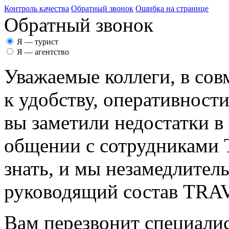
Контроль качества
Обратный звонок
Ошибка на странице
Обратный звонок
Я — турист
Я — агентство
Уважаемые коллеги, в сов
к удобству, оперативност
вы заметили недостатки в
общении с сотрудникам
знать, и мы незамедлител
руководящий состав TR
Вам перезвонит специалис