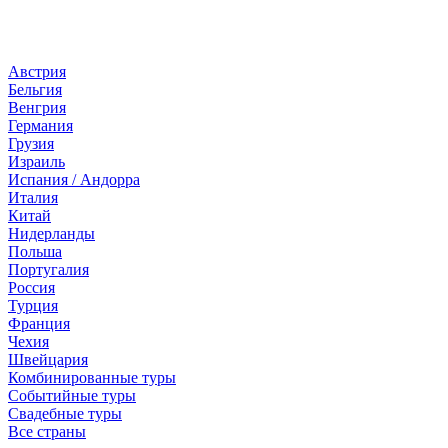
Страны
Австрия
Бельгия
Венгрия
Германия
Грузия
Израиль
Испания / Андорра
Италия
Китай
Нидерланды
Польша
Португалия
Россия
Турция
Франция
Чехия
Швейцария
Комбинированные туры
Событийные туры
Свадебные туры
Все страны