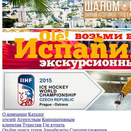
О компании
Каталог
отелей
Агентствам
Корпоративным
клиентам
Туристам
Где купить
On-line поиск туров
Авиабилеты
Спецпредложения