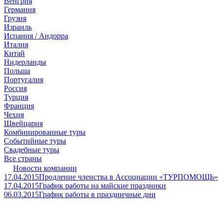
Венгрия
Германия
Грузия
Израиль
Испания / Андорра
Италия
Китай
Нидерланды
Польша
Португалия
Россия
Турция
Франция
Чехия
Швейцария
Комбинированные туры
Событийные туры
Свадебные туры
Все страны
Новости компании
17.04.2015
Продление членства в Ассоциации «ТУРПОМОЩЬ»
17.04.2015
График работы на майские праздники
06.03.2015
График работы в праздничные дни