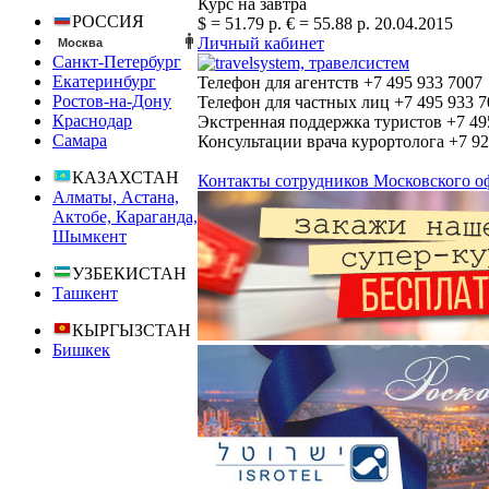
Курс на завтра
РОССИЯ
$ = 51.79 р.
€ = 55.88 р.
20.04.2015
Личный кабинет
Москва
Санкт-Петербург
Екатеринбург
Телефон для агентств
+7 495
933 7007
Ростов-на-Дону
Телефон для частных лиц
+7 495
933 7
Краснодар
Экстренная поддержка туристов
+7 49
Самара
Консультации врача курортолога
+7 9
КАЗАХСТАН
Контакты сотрудников Московского о
Алматы, Астана,
Актобе, Караганда,
Шымкент
УЗБЕКИСТАН
Ташкент
КЫРГЫЗСТАН
Бишкек