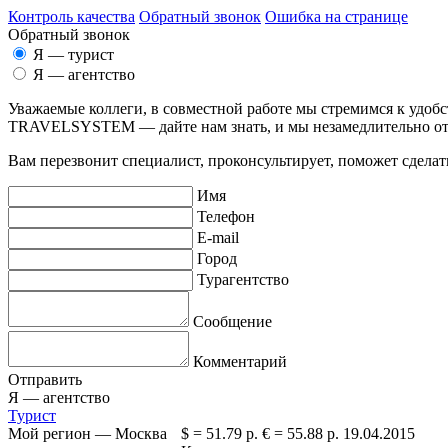
Контроль качества
Обратный звонок
Ошибка на странице
Обратный звонок
Я — турист
Я — агентство
Уважаемые коллеги, в совместной работе мы стремимся к удоб
TRAVELSYSTEM — дайте нам знать, и мы незамедлительно о
Вам перезвонит специалист, проконсультирует, поможет сделать
Имя
Телефон
E-mail
Город
Турагентство
Сообщение
Комментарий
Отправить
Я —
агентство
Турист
Мой регион —
Москва
$ =
51.79 р.
€ =
55.88 р.
19.04.2015