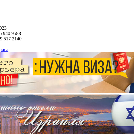
023
5
940 9588
29
517 2140
фиса