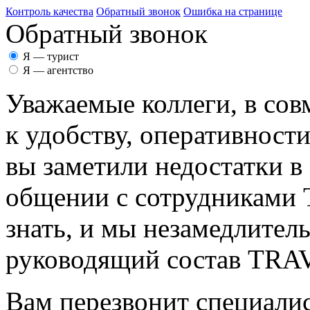
Контроль качества
Обратный звонок
Ошибка на странице
Обратный звонок
Я — турист
Я — агентство
Уважаемые коллеги, в сов
к удобству, оперативност
вы заметили недостатки в
общении с сотрудникам
знать, и мы незамедлител
руководящий состав TR
Вам перезвонит специалис