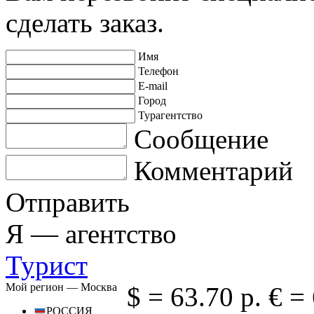
сделать заказ.
Имя
Телефон
E-mail
Город
Турагентство
Сообщение
Комментарий
Отправить
Я —
агентство
Турист
Мой регион —
Москва
$ =
63.70 р.
€ =
РОССИЯ