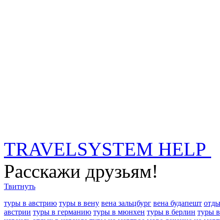
TRAVELSYSTEM HELP
Расскажи друзьям!
Твитнуть
туры в австрию
туры в вену
вена зальцбург
вена будапешт
отды
австрии
туры в германию
туры в мюнхен
туры в берлин
туры 