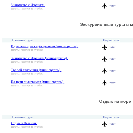
Знакомство с Израилем.
вылеты: пн вт ср чт пт сб вс
Экскурсионные туры в м
Название тура
Перевозчик
Израиль - страна трёх религий (мини-группы).
вылеты: пн вт ср чт пт сб вс
Знакомство с Израилем (мини-группы).
вылеты: пн вт ср чт пт сб вс
Тропой паломника (мини-группы).
вылеты: пн вт ср чт пт сб вс
По пути пилигримов (мини-группы).
вылеты: пн вт ср чт пт сб вс
Отдых на море
Название тура
Перевозчик
Отдых в Нетании.
вылеты: пн вт ср чт пт сб вс