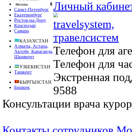
Личный кабине
Москва
Санкт-Петербург
Екатеринбург
Ростов-на-Дону
Краснодар
Самара
КАЗАХСТАН
Алматы, Астана,
Телефон для аг
Актобе, Караганда,
Шымкент
Телефон для ча
УЗБЕКИСТАН
Ташкент
Экстренная под
КЫРГЫЗСТАН
9588
Бишкек
Консультации врача курор
Контакты сотрудников Мо