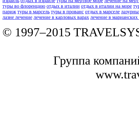
израиль
отдых в израиле
туры на мертвое море
лечение на мер
туры во флоренцию
отдых в италии
отдых в италии на море
ту
париж
туры в марсель
туры в прованс
отдых в марселе
лазурны
лазне лечение
лечение в карловых варах
лечение в марианских
© 1997–2015 TRAVELS
Группа компан
www.tra