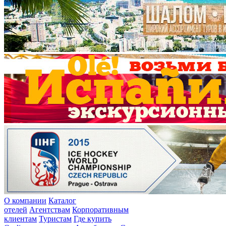
О компании
Каталог
отелей
Агентствам
Корпоративным
клиентам
Туристам
Где купить