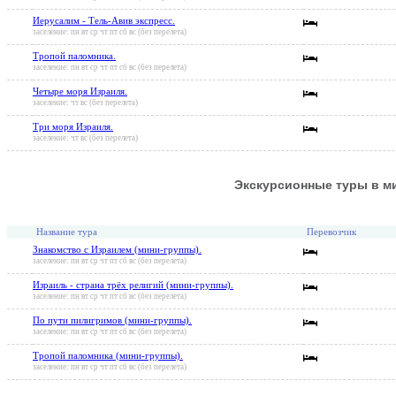
Иерусалим - Тель-Авив экспресс.
заселение: пн вт ср чт пт сб вс (без перелета)
Тропой паломника.
заселение: пн вт ср чт пт сб вс (без перелета)
Четыре моря Израиля.
заселение: чт вс (без перелета)
Три моря Израиля.
заселение: чт вс (без перелета)
Экскурсионные туры в м
Название тура
Перевозчик
Знакомство с Израилем (мини-группы).
заселение: пн вт ср чт пт сб вс (без перелета)
Израиль - страна трёх религий (мини-группы).
заселение: пн вт ср чт пт сб вс (без перелета)
По пути пилигримов (мини-группы).
заселение: пн вт ср чт пт сб вс (без перелета)
Тропой паломника (мини-группы).
заселение: пн вт ср чт пт сб вс (без перелета)