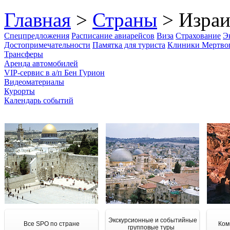
Главная
>
Страны
> Израи
Спецпредложения
Расписание авиарейсов
Виза
Страхование
Э
Достопримечательности
Памятка для туриста
Клиники Мертво
Трансферы
Аренда автомобилей
VIP-сервис в а/п Бен Гурион
Видеоматериалы
Курорты
Календарь событий
Экскурсионные и событийные
Все SPO по стране
Ком
групповые туры