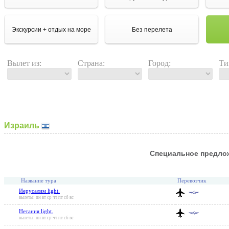
Экскурсии + отдых на море
Без перелета
Вылет из:
Страна:
Город:
Ти
Израиль
Специальное предло
Название тура
Перевозчик
Иерусалим light.
вылеты: пн вт ср чт пт сб вс
Нетания light.
вылеты: пн вт ср чт пт сб вс