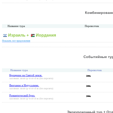
Комбинирован
Название тура
Перевозчик
Израиль +
Иордания
Показать все предложения
Событийные ту
Название тура
Перевозчик
Крещение на Святой земле.
заселение: пн вт ср чт пт сб вс (без перелета)
Венчание в Иерусалиме.
заселение: пн вт ср чт пт сб вс (без перелета)
Романтический бриз.
заселение: пн вт ср чт пт сб вс (без перелета)
Экскурсионный тур + От