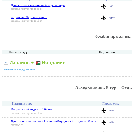
Диагностика в клинике Асаф-ха-Рофе.
вылеты: пн вт ср чт пт сб вс
Отдых на Мертвом море.
вылеты: пн вт ср чт пт сб вс
Комбинированны
Название тура
Перевозчик
Израиль +
Иордания
Показать все предложения
Экскурсионный тур + Отды
Название тура
Перевозчик
Иерусалим + отдых в Эйлате.
вылеты: пн вт ср чт пт сб вс
Христианские святыни Израиль-Иордания + отдых в Эйлате.
вылеты: вс