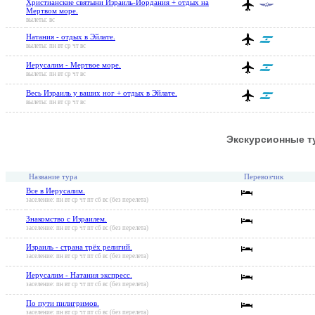
Христианские святыни Израиль-Иордания + отдых на
Мертвом море.
вылеты: вс
Натания - отдых в Эйлате.
вылеты: пн вт ср чт вс
Иерусалим - Мертвое море.
вылеты: пн вт ср чт вс
Весь Израиль у ваших ног + отдых в Эйлате.
вылеты: пн вт ср чт вс
Экскурсионные т
Название тура
Перевозчик
Все в Иерусалим.
заселение: пн вт ср чт пт сб вс (без перелета)
Знакомство с Израилем.
заселение: пн вт ср чт пт сб вс (без перелета)
Израиль - страна трёх религий.
заселение: пн вт ср чт пт сб вс (без перелета)
Иерусалим - Натания экспресс.
заселение: пн вт ср чт пт сб вс (без перелета)
По пути пилигримов.
заселение: пн вт ср чт пт сб вс (без перелета)