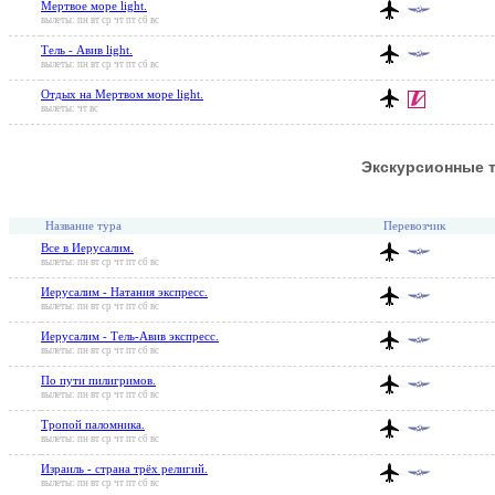
Мертвое море light.
вылеты: пн вт ср чт пт сб вс
Тель - Авив light.
вылеты: пн вт ср чт пт сб вс
Отдых на Мертвом море light.
вылеты: чт вс
Экскурсионные 
Название тура
Перевозчик
Все в Иерусалим.
вылеты: пн вт ср чт пт сб вс
Иерусалим - Натания экспресс.
вылеты: пн вт ср чт пт сб вс
Иерусалим - Тель-Авив экспресс.
вылеты: пн вт ср чт пт сб вс
По пути пилигримов.
вылеты: пн вт ср чт пт сб вс
Тропой паломника.
вылеты: пн вт ср чт пт сб вс
Израиль - страна трёх религий.
вылеты: пн вт ср чт пт сб вс