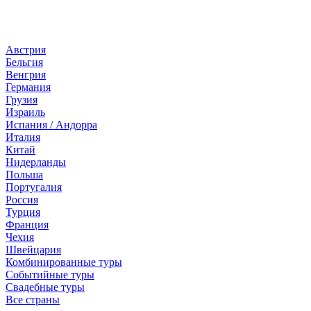
Страны
Австрия
Бельгия
Венгрия
Германия
Грузия
Израиль
Испания / Андорра
Италия
Китай
Нидерланды
Польша
Португалия
Россия
Турция
Франция
Чехия
Швейцария
Комбинированные туры
Событийные туры
Свадебные туры
Все страны