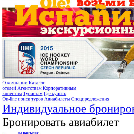
О компании
Каталог
отелей
Агентствам
Корпоративным
клиентам
Туристам
Где купить
On-line поиск туров
Авиабилеты
Спецпредложения
Индивидуальное брониро
Бронировать авиабилет
на рассылку