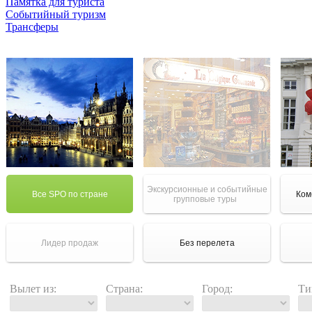
Памятка для туриста
Событийный туризм
Трансферы
Экскурсионные и событийные
Все SPO по стране
Ком
групповые туры
Лидер продаж
Без перелета
Вылет из:
Страна:
Город:
Ти