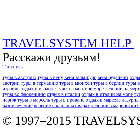
TRAVELSYSTEM HELP
Расскажи друзьям!
Твитнуть
туры в австрию
туры в вену
вена зальцбург
вена будапешт
отды
австрии
туры в германию
туры в мюнхен
туры в берлин
туры 
израиль
отдых в израиле
туры на мертвое море
лечение на мер
туры во флоренцию
отдых в италии
отдых в италии на море
ту
париж
туры в марсель
туры в прованс
отдых в марселе
лазурны
лазне лечение
лечение в карловых варах
лечение в марианских
© 1997–2015 TRAVELS