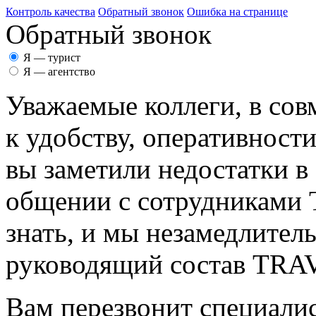
Контроль качества
Обратный звонок
Ошибка на странице
Обратный звонок
Я — турист
Я — агентство
Уважаемые коллеги, в сов
к удобству, оперативност
вы заметили недостатки в
общении с сотрудникам
знать, и мы незамедлител
руководящий состав TR
Вам перезвонит специалис