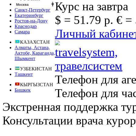
Курс на завтра
Москва
Санкт-Петербург
Екатеринбург
$ = 51.79 р.
€ = 
Ростов-на-Дону
Краснодар
Личный кабине
Самара
КАЗАХСТАН
Алматы, Астана,
Актобе, Караганда,
Шымкент
УЗБЕКИСТАН
Ташкент
Телефон для аг
КЫРГЫЗСТАН
Телефон для ча
Бишкек
Экстренная поддержка ту
Консультации врача курор