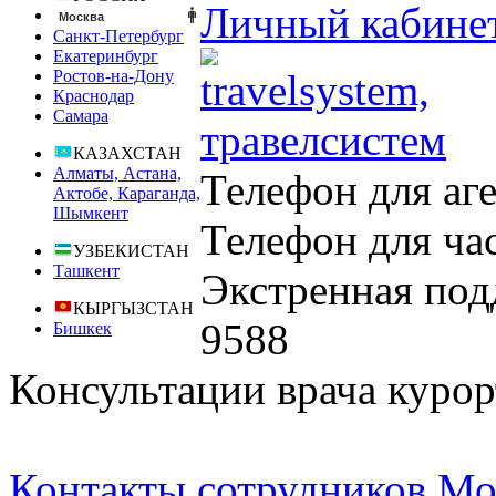
Личный кабине
Москва
Санкт-Петербург
Екатеринбург
Ростов-на-Дону
Краснодар
Самара
КАЗАХСТАН
Алматы, Астана,
Телефон для аг
Актобе, Караганда,
Шымкент
Телефон для ча
УЗБЕКИСТАН
Ташкент
Экстренная под
КЫРГЫЗСТАН
9588
Бишкек
Консультации врача курор
Контакты сотрудников Мо