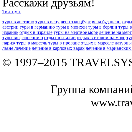
Расскажи друзьям!
Твитнуть
туры в австрию
туры в вену
вена зальцбург
вена будапешт
отды
австрии
туры в германию
туры в мюнхен
туры в берлин
туры 
израиль
отдых в израиле
туры на мертвое море
лечение на мер
туры во флоренцию
отдых в италии
отдых в италии на море
ту
париж
туры в марсель
туры в прованс
отдых в марселе
лазурны
лазне лечение
лечение в карловых варах
лечение в марианских
© 1997–2015 TRAVELS
Группа компан
www.tra