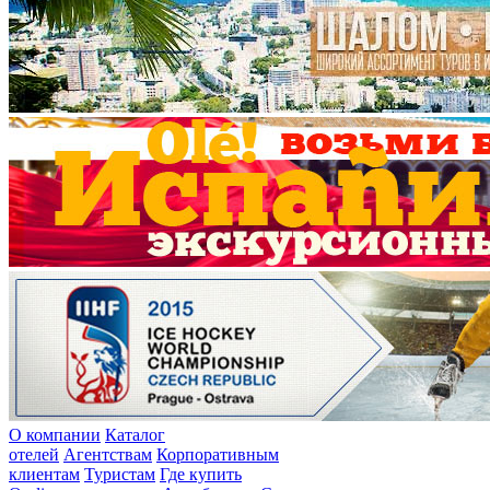
О компании
Каталог
отелей
Агентствам
Корпоративным
клиентам
Туристам
Где купить