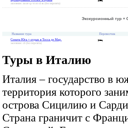
заселение: пн вт ср чт пт сб вс (без перелета)
Экскурсионный тур + 
Название тура
Перевозчик
Соната Юга + отдых в Тосса де Мар.
заселение: сб (без перелета)
Туры в Италию
Италия – государство в ю
территория которого зан
острова Сицилию и Сарди
Страна граничит с Франц