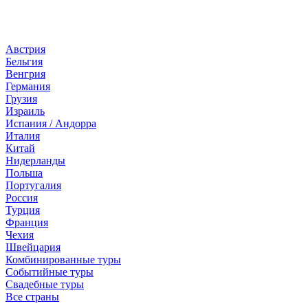
Страны
Австрия
Бельгия
Венгрия
Германия
Грузия
Израиль
Испания / Андорра
Италия
Китай
Нидерланды
Польша
Португалия
Россия
Турция
Франция
Чехия
Швейцария
Комбинированные туры
Событийные туры
Свадебные туры
Все страны