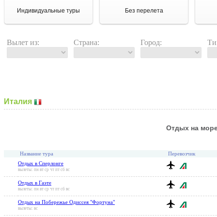
Индивидуальные туры
Без перелета
Вылет из:
Страна:
Город:
Ти
Италия
Отдых на мор
Название тура
Перевозчик
Отдых в Сперлонге
вылеты: пн вт ср чт пт сб вс
Отдых в Гаэте
вылеты: пн вт ср чт пт сб вс
Отдых на Побережье Одиссея "Фортуна"
вылеты: вс