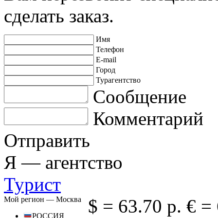
сделать заказ.
Имя
Телефон
E-mail
Город
Турагентство
Сообщение
Комментарий
Отправить
Я —
агентство
Турист
Мой регион —
Москва
$ =
63.70 р.
€ =
РОССИЯ