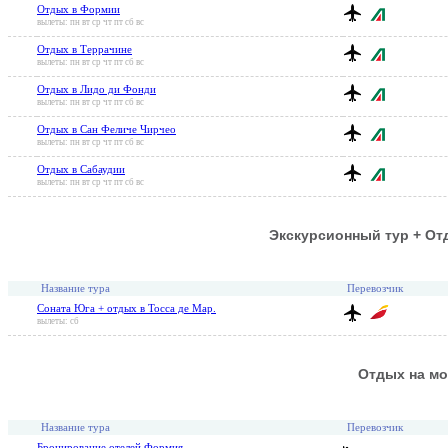
Отдых в Формии
вылеты: пн вт ср чт пт сб вс
Отдых в Террачине
вылеты: пн вт ср чт пт сб вс
Отдых в Лидо ди Фонди
вылеты: пн вт ср чт пт сб вс
Отдых в Сан Феличе Чирчео
вылеты: пн вт ср чт пт сб вс
Отдых в Сабаудии
вылеты: пн вт ср чт пт сб вс
Экскурсионный тур + От
Название тура
Перевозчик
Соната Юга + отдых в Тосса де Мар.
вылеты: сб
Отдых на м
Название тура
Перевозчик
Бронирование отелей Формия