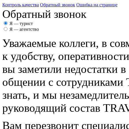
Контроль качества
Обратный звонок
Ошибка на странице
Обратный звонок
Я — турист
Я — агентство
Уважаемые коллеги, в сов
к удобству, оперативност
вы заметили недостатки в
общении с сотрудникам
знать, и мы незамедлител
руководящий состав TR
Вам перезвонит специалис