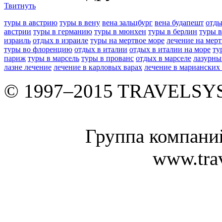
Твитнуть
туры в австрию
туры в вену
вена зальцбург
вена будапешт
отды
австрии
туры в германию
туры в мюнхен
туры в берлин
туры 
израиль
отдых в израиле
туры на мертвое море
лечение на мер
туры во флоренцию
отдых в италии
отдых в италии на море
ту
париж
туры в марсель
туры в прованс
отдых в марселе
лазурны
лазне лечение
лечение в карловых варах
лечение в марианских
© 1997–2015 TRAVELS
Группа компан
www.tra