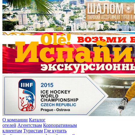
О компании
Каталог
отелей
Агентствам
Корпоративным
клиентам
Туристам
Где купить