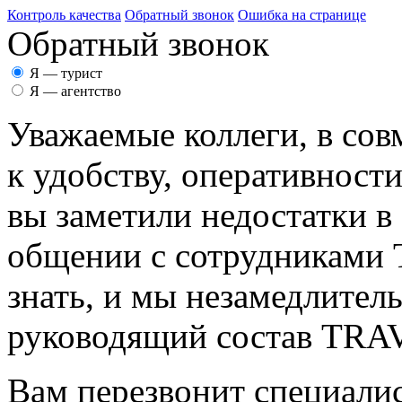
Контроль качества
Обратный звонок
Ошибка на странице
Обратный звонок
Я — турист
Я — агентство
Уважаемые коллеги, в сов
к удобству, оперативност
вы заметили недостатки в
общении с сотрудникам
знать, и мы незамедлител
руководящий состав TR
Вам перезвонит специалис