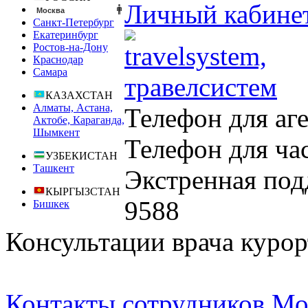
Личный кабине
Москва
Санкт-Петербург
Екатеринбург
Ростов-на-Дону
Краснодар
Самара
КАЗАХСТАН
Алматы, Астана,
Телефон для аг
Актобе, Караганда,
Шымкент
Телефон для ча
УЗБЕКИСТАН
Ташкент
Экстренная под
КЫРГЫЗСТАН
9588
Бишкек
Консультации врача курор
Контакты сотрудников Мо