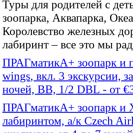
Туры для родителей с дет
зоопарка, Аквапарка, Оке
Королевство железных дор
лабиринт – все это мы ра
ПРАГматикА+ зоопарк и п
wings
, вкл. 3 экскурсии, 
ночей, ВВ, 1/2 DBL - от €
ПРАГматикА+ зоопарк и Х
лабиринтом, а/к Czech Airl