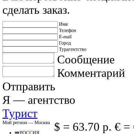
сделать заказ.
Имя
Телефон
E-mail
Город
Турагентство
Сообщение
Комментарий
Отправить
Я —
агентство
Турист
Мой регион —
Москва
$ =
63.70 р.
€ =
РОССИЯ