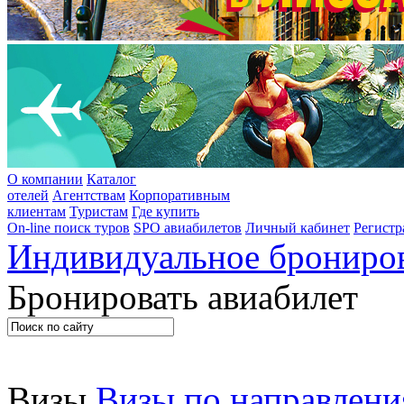
О компании
Каталог
отелей
Агентствам
Корпоративным
клиентам
Туристам
Где купить
On-line поиск туров
SPO авиабилетов
Личный кабинет
Регистр
Индивидуальное брониро
Бронировать авиабилет
Актуально
Визы
Визы по направлен