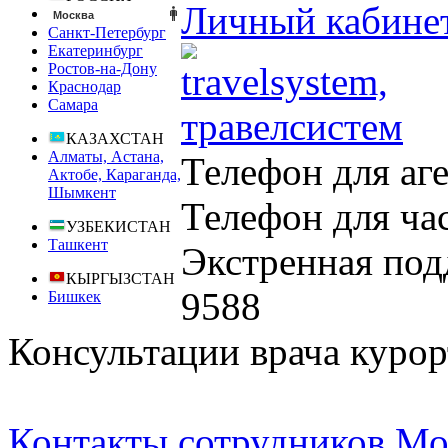
Личный кабине
Москва
Санкт-Петербург
Екатеринбург
Ростов-на-Дону
Краснодар
Самара
КАЗАХСТАН
Алматы, Астана,
Телефон для аг
Актобе, Караганда,
Шымкент
Телефон для ча
УЗБЕКИСТАН
Ташкент
Экстренная под
КЫРГЫЗСТАН
9588
Бишкек
Консультации врача курор
Контакты сотрудников Мо