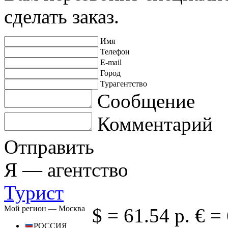
сделать заказ.
Имя
Телефон
E-mail
Город
Турагентство
Сообщение
Комментарий
Отправить
Я —
агентство
Турист
Мой регион —
Москва
$ =
61.54 р.
€ =
РОССИЯ