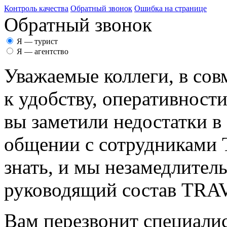
Контроль качества
Обратный звонок
Ошибка на странице
Обратный звонок
Я — турист
Я — агентство
Уважаемые коллеги, в сов
к удобству, оперативност
вы заметили недостатки в
общении с сотрудникам
знать, и мы незамедлител
руководящий состав TR
Вам перезвонит специалис