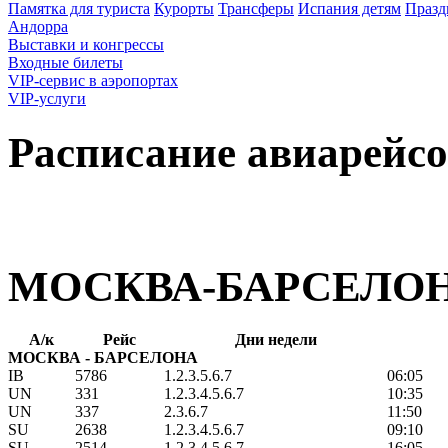
Памятка для туриста
Курорты
Трансферы
Испания детям
Празд
Андорра
Выставки и конгрессы
Входные билеты
VIP-сервис в аэропортах
VIP-услуги
Расписание авиарейс
МОСКВА-БАРСЕЛО
А/к
Рейс
Дни недели
МОСКВА - БАРСЕЛОНА
IB
5786
1.2.3.5.6.7
06:05
UN
331
1.2.3.4.5.6.7
10:35
UN
337
2.3.6.7
11:50
SU
2638
1.2.3.4.5.6.7
09:10
SU
2514
1.2.3.4.5.6.7
16:05