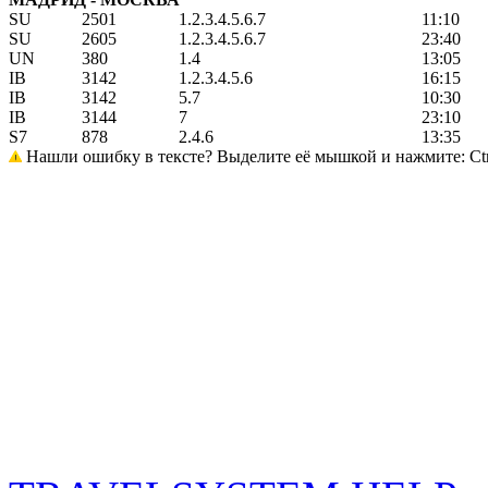
SU
2501
1.2.3.4.5.6.7
11:10
SU
2605
1.2.3.4.5.6.7
23:40
UN
380
1.4
13:05
IB
3142
1.2.3.4.5.6
16:15
IB
3142
5.7
10:30
IB
3144
7
23:10
S7
878
2.4.6
13:35
Нашли ошибку в тексте? Выделите её мышкой и нажмите: Ctrl