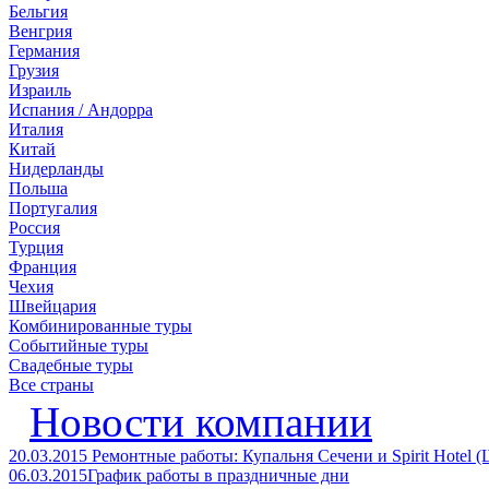
Бельгия
Венгрия
Германия
Грузия
Израиль
Испания / Андорра
Италия
Китай
Нидерланды
Польша
Португалия
Россия
Турция
Франция
Чехия
Швейцария
Комбинированные туры
Событийные туры
Свадебные туры
Все страны
Новости компании
20.03.2015
Ремонтные работы: Купальня Сечени и Spirit Hotel 
06.03.2015
График работы в праздничные дни