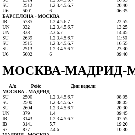
SU
2512
1.2.3.4.5.6.7
20:40
U6
5001
6
06:35
БАРСЕЛОНА - МОСКВА
IB
5785
1.2.4.5.6.7
22:55
UN
332
1.2.3.4.5.6.7
13:25
UN
338
2.3.6.7
14:45
SU
2639
1.2.3.4.5.6.7
11:50
SU
2515
1.2.3.4.5.6.7
16:55
SU
2513
1.2.3.4.5.6.7
23:30
U6
5002
6
09:40
МОСКВА-МАДРИД-
А/к
Рейс
Дни недели
МОСКВА - МАДРИД
SU
2500
1.2.3.4.5.6.7
08:05
SU
2500
1.2.3.4.5.6.7
08:05
SU
2604
1.2.3.4.5.6.7
20:30
UN
379
1.4
09:45
IB
3143
1.2.3.4.5.6.7
07:55
IB
3141
5.7
19:20
S7
877
2.4.6
10:30
МАДРИД - МОСКВА