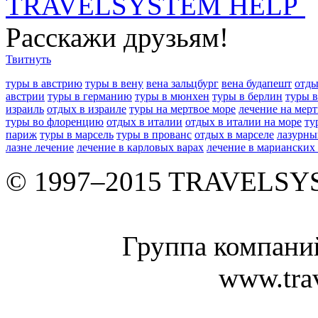
TRAVELSYSTEM HELP
Расскажи друзьям!
Твитнуть
туры в австрию
туры в вену
вена зальцбург
вена будапешт
отды
австрии
туры в германию
туры в мюнхен
туры в берлин
туры 
израиль
отдых в израиле
туры на мертвое море
лечение на мер
туры во флоренцию
отдых в италии
отдых в италии на море
ту
париж
туры в марсель
туры в прованс
отдых в марселе
лазурны
лазне лечение
лечение в карловых варах
лечение в марианских
© 1997–2015 TRAVELS
Группа компан
www.tra