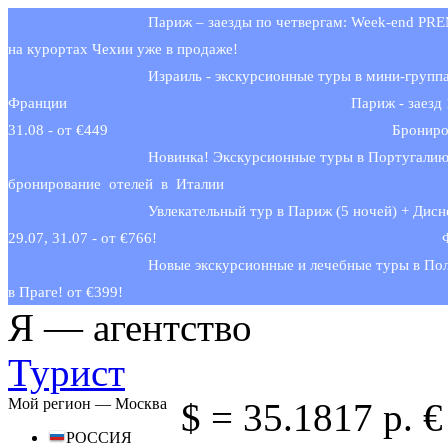
Париж – заезды по четвергам: Week-end PR
на курортах Чехии уже в продаже!
Израиль - экскурсионные туры в мини-групп
Франции
Париж - заезд 
31.08 - от €449
Брониро
Новинка! Экскурсионные туры в Португалию
бронирование отелей в Италии
Увлекательный тур в Париж (5 ночей) + Дисн
29.07, 31.07 - от €766!
Новые экскурсионные и лечебные туры в По
в Праге! от €399!
Я —
агентство
Турист
Мой регион —
Москва
$ =
35.1817 р.
€
РОССИЯ