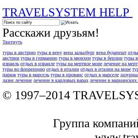
TRAVELSYSTEM HELP
Расскажи друзьям!
Твитнуть
туры в австрию
туры в вену
вена зальцбург
вена будапешт
отды
австрии
туры в германию
туры в мюнхен
туры в берлин
туры 
израиль
отдых в израиле
туры на мертвое море
лечение на мер
туры во флоренцию
отдых в италии
отдых в италии на море
ту
париж
туры в марсель
туры в прованс
отдых в марселе
лазурны
лазне лечение
лечение в карловых варах
лечение в марианских
© 1997–2014 TRAVELS
Группа компан
www.tra