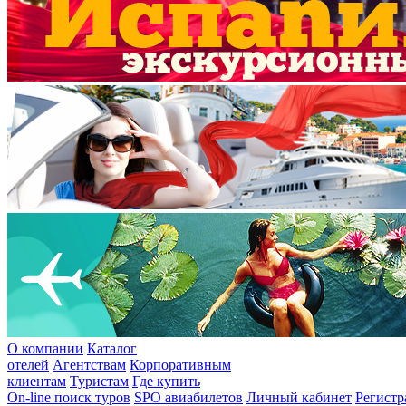
О компании
Каталог
отелей
Агентствам
Корпоративным
клиентам
Туристам
Где купить
On-line поиск туров
SPO авиабилетов
Личный кабинет
Регистр