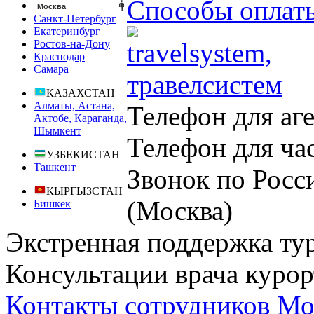
Способы оплат
Москва
Санкт-Петербург
Екатеринбург
Ростов-на-Дону
Краснодар
Самара
КАЗАХСТАН
Алматы, Астана,
Телефон для аг
Актобе, Караганда,
Шымкент
Телефон для ча
УЗБЕКИСТАН
Ташкент
Звонок по Росс
КЫРГЫЗСТАН
(Москва)
Бишкек
Экстренная поддержка ту
Консультации врача курор
Контакты сотрудников Мо