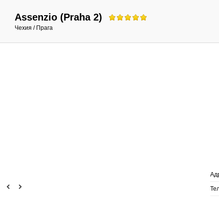
Assenzio (Praha 2)
Чехия /
Прага
Ад
Те