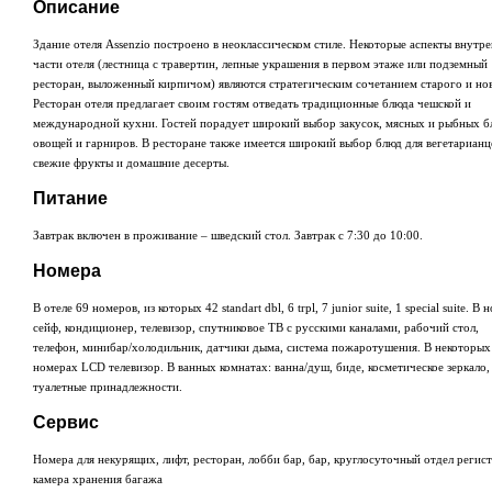
Описание
Здание отеля Assenzio построено в неоклассическом стиле. Некоторые аспекты внутр
части отеля (лестница с травертин, лепные украшения в первом этаже или подземный
ресторан, выложенный кирпичом) являются стратегическим сочетанием старого и но
Ресторан отеля предлагает своим гостям отведать традиционные блюда чешской и
международной кухни. Гостей порадует широкий выбор закусок, мясных и рыбных б
овощей и гарниров. В ресторане также имеется широкий выбор блюд для вегетарианц
свежие фрукты и домашние десерты.
Питание
Завтрак включен в проживание – шведский стол. Завтрак с 7:30 до 10:00.
Номера
В отеле 69 номеров, из которых 42 standart dbl, 6 trpl, 7 junior suite, 1 special suite. В 
сейф, кондиционер, телевизор, спутниковое ТВ с русскими каналами, рабочий стол,
телефон, минибар/холодильник, датчики дыма, система пожаротушения. В некоторых
номерах LCD телевизор. В ванных комнатах: ванна/душ, биде, косметическое зеркало,
туалетные принадлежности.
Сервис
Номера для некурящих, лифт, ресторан, лобби бар, бар, круглосуточный отдел регис
камера хранения багажа