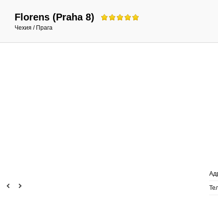
Florens (Praha 8)
Чехия /
Прага
Ад
Те