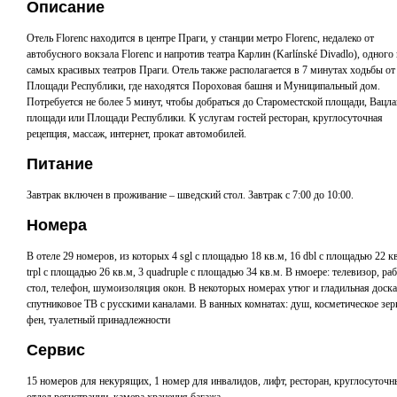
Описание
Отель Florenc находится в центре Праги, у станции метро Florenc, недалеко от
автобусного вокзала Florenc и напротив театра Карлин (Karlínské Divadlo), одного 
самых красивых театров Праги. Отель также располагается в 7 минутах ходьбы от
Площади Республики, где находятся Пороховая башня и Муниципальный дом.
Потребуется не более 5 минут, чтобы добраться до Староместской площади, Вацла
площади или Площади Республики. К услугам гостей ресторан, круглосуточная
рецепция, массаж, интернет, прокат автомобилей.
Питание
Завтрак включен в проживание – шведский стол. Завтрак с 7:00 до 10:00.
Номера
В отеле 29 номеров, из которых 4 sgl с площадью 18 кв.м, 16 dbl с площадью 22 кв
trpl с площадью 26 кв.м, 3 quadruple с площадью 34 кв.м. В нмоере: телевизор, ра
стол, телефон, шумоизоляция окон. В некоторых номерах утюг и гладильная доска
спутниковое ТВ с русскими каналами. В ванных комнатах: душ, косметическое зер
фен, туалетный принадлежности
Сервис
15 номеров для некурящих, 1 номер для инвалидов, лифт, ресторан, круглосуточ