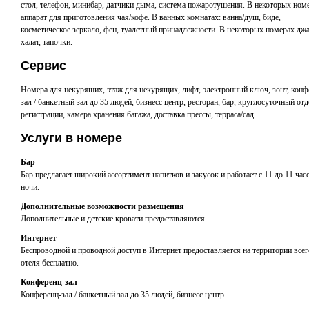
стол, телефон, минибар, датчики дыма, система пожаротушения. В некоторых ном
аппарат для приготовления чая/кофе. В ванных комнатах: ванна/душ, биде,
косметическое зеркало, фен, туалетный принадлежности. В некоторых номерах джа
халат, тапочки.
Сервис
Номера для некурящих, этаж для некурящих, лифт, электронный ключ, зонт, конф
зал / банкетный зал до 35 людей, бизнесс центр, ресторан, бар, круглосуточный отд
регистрации, камера хранения багажа, доставка прессы, терраса/сад.
Услуги в номере
Бар
Бар предлагает широкий ассортимент напитков и закусок и работает с 11 до 11 час
ночи.
Дополнительные возможности размещения
Дополнительные и детские кровати предоставляются
Интернет
Беспроводной и проводной доступ в Интернет предоставляется на территории всег
отеля бесплатно.
Конференц-зал
Конференц-зал / банкетный зал до 35 людей, бизнесс центр.